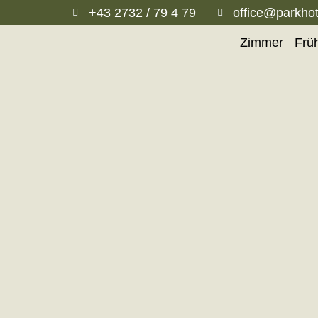
+43 2732 / 79 4 79
office@parkhot
Zimmer
Frü